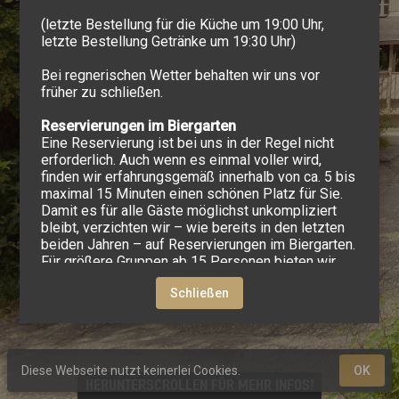
(letzte Bestellung für die Küche um 19:00 Uhr,
letzte Bestellung Getränke um 19:30 Uhr)
Bei regnerischen Wetter behalten wir uns vor
ANFAHRT
früher zu schließen.
Reservierungen im Biergarten
Eine Reservierung ist bei uns in der Regel nicht
erforderlich. Auch wenn es einmal voller wird,
finden wir erfahrungsgemäß innerhalb von ca. 5 bis
SPEISEKARTE
maximal 15 Minuten einen schönen Platz für Sie.
Damit es für alle Gäste möglichst unkompliziert
bleibt, verzichten wir – wie bereits in den letzten
beiden Jahren – auf Reservierungen im Biergarten.
Für größere Gruppen ab 15 Personen bieten wir
jedoch gerne die Möglichkeit zur Reservierung ab
Schließen
16:00 Uhr an. Diese ist von Mittwoch bis Samstag
möglich. Mittags sowie an Sonn- und Feiertagen
nehmen wir keine Reservierungen vor.
Wir freuen uns auf Ihren Besuch im Bütthof! 🌿🍻
Diese Webseite nutzt keinerlei Cookies.
OK
Herunterscrollen für mehr Infos!